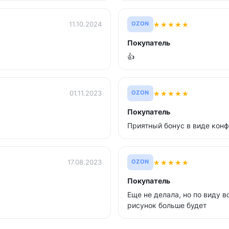
★
★
★
★
★
11.10.2024
OZON
Покупатель
👍
★
★
★
★
★
01.11.2023
OZON
Покупатель
Приятный бонус в виде конф
★
★
★
★
★
17.08.2023
OZON
Покупатель
Еще не делала, но по виду в
рисунок больше будет