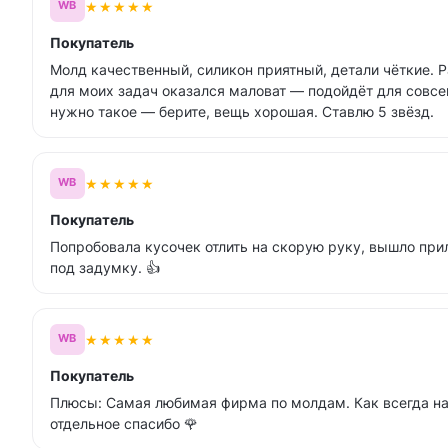
★
★
★
★
★
WB
Покупатель
Молд качественный, силикон приятный, детали чёткие. Р
для моих задач оказался маловат — подойдёт для совсе
нужно такое — берите, вещь хорошая. Ставлю 5 звёзд.
★
★
★
★
★
WB
Покупатель
Попробовала кусочек отлить на скорую руку, вышло при
под задумку. 👍
★
★
★
★
★
WB
Покупатель
Плюсы: Самая любимая фирма по молдам. Как всегда на
отдельное спасибо 🌹