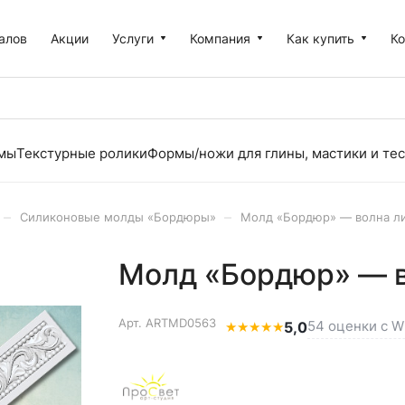
алов
Акции
Услуги
Компания
Как купить
К
рмы
Текстурные ролики
Формы/ножи для глины, мастики и тес
–
–
Силиконовые молды «Бордюры»
Молд «Бордюр» — волна ли
Молд «Бордюр» — в
Арт.
ARTMD0563
54 оценки с Wi
★
★
★
★
★
5,0