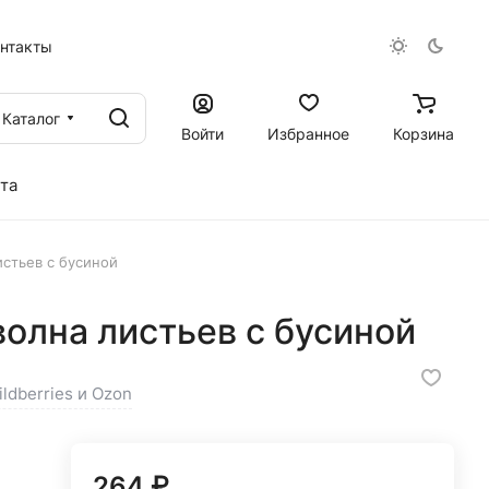
онтакты
Каталог
Войти
Избранное
Корзина
та
стьев с бусиной
олна листьев с бусиной
ldberries и Ozon
264 ₽