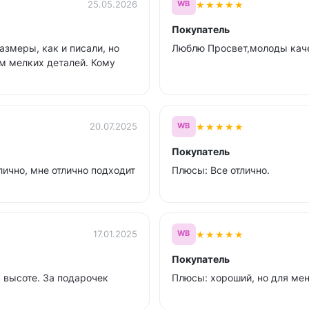
★
★
★
★
★
25.05.2026
WB
Покупатель
азмеры, как и писали, но
Люблю Просвет,молоды кач
м мелких деталей. Кому
★
★
★
★
★
20.07.2025
WB
Покупатель
лично, мне отлично подходит
Плюсы: Все отлично.
★
★
★
★
★
17.01.2025
WB
Покупатель
 высоте. За подарочек
Плюсы: хороший, но для мен