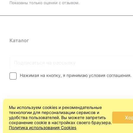
Показаны только оценки с отзывом.
Каталог
Где купить
Условия оплаты
Условия доставк
Нажимая на кнопку, я принимаю условия соглашения.
Мы используем cookies и рекомендательные
технологии для персонализации сервисов и
Хо
удобства пользователей. Вы можете запретить
сохранение cookie в настройках своего браузера.
© 2026 Арт-студия "ПроСвет"®
Политика использования Cookies