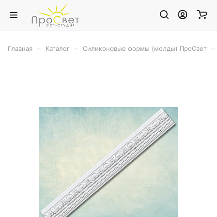
–
–
–
Главная
Каталог
Силиконовые формы (молды) ПроСвет