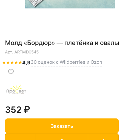
Молд «Бордюр» — плетёнка и овалы
Арт.
ARTMD0545
30 оценок с Wildberries и Ozon
★
★
★
★
★
4,9
352 ₽
Заказать