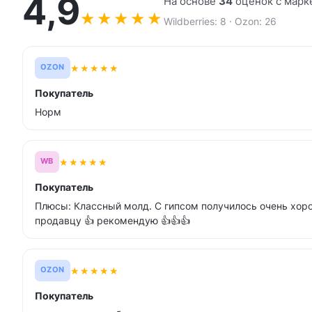
4,9
На основе
34
оценок с марк
★
★
★
★
★
Wildberries: 8 · Ozon: 26
★
★
★
★
★
OZON
Покупатель
Норм
★
★
★
★
★
WB
Покупатель
Плюсы: Классный молд. С гипсом получилось очень хор
продавцу 👍 рекомендую 👍👍👍
★
★
★
★
★
OZON
Покупатель