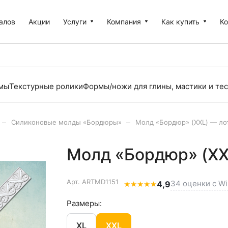
алов
Акции
Услуги
Компания
Как купить
К
рмы
Текстурные ролики
Формы/ножи для глины, мастики и тес
–
–
Силиконовые молды «Бордюры»
Молд «Бордюр» (XXL) — ло
Молд «Бордюр» (XX
Арт.
ARTMD1151
34 оценки с Wi
★
★
★
★
★
4,9
Размеры:
XL
XXL