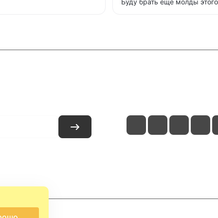
Буду брать еще молды этог
и
Контакты
рошо