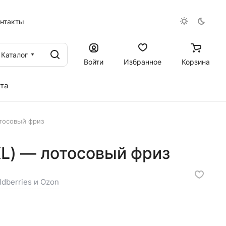
онтакты
Каталог
Войти
Избранное
Корзина
та
тосовый фриз
L) — лотосовый фриз
ldberries и Ozon