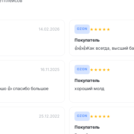
етплейсов
★
★
★
★
★
14.02.2026
OZON
Покупатель
👍👍👍Как всегда, высший ба
★
★
★
★
★
16.11.2025
OZON
Покупатель
ошо 👍 спасибо большое
хороший молд
★
★
★
★
★
25.12.2022
OZON
Покупатель