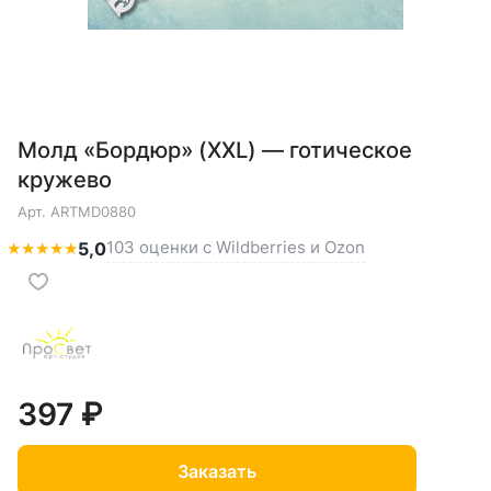
Молд «Бордюр» (XXL) — готическое
кружево
Арт.
ARTMD0880
103 оценки с Wildberries и Ozon
★
★
★
★
★
5,0
397 ₽
Заказать