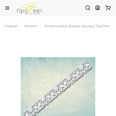
–
–
–
Главная
Каталог
Силиконовые формы (молды) ПроСвет