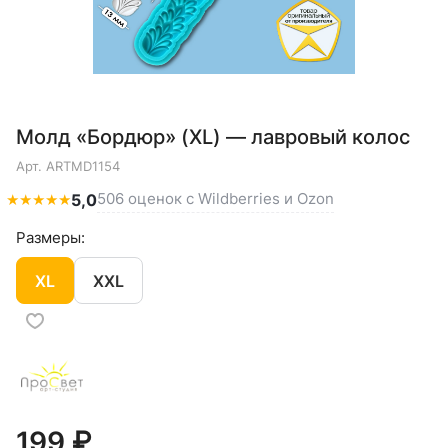
Молд «Бордюр» (XL) — лавровый колос
Арт.
ARTMD1154
506 оценок с Wildberries и Ozon
★
★
★
★
★
5,0
Размеры:
XL
XXL
199 ₽