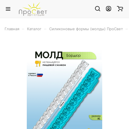
–
–
–
Главная
Каталог
Силиконовые формы (молды) ПроСвет