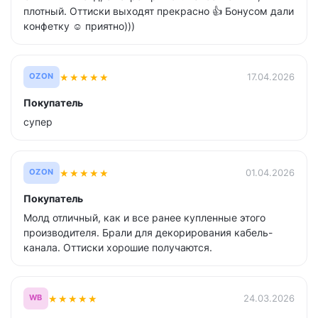
плотный. Оттиски выходят прекрасно 👍 Бонусом дали
конфетку ☺️ приятно)))
★
★
★
★
★
17.04.2026
OZON
Покупатель
супер
★
★
★
★
★
01.04.2026
OZON
Покупатель
Молд отличный, как и все ранее купленные этого
производителя. Брали для декорирования кабель-
канала. Оттиски хорошие получаются.
★
★
★
★
★
24.03.2026
WB