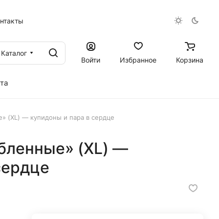
онтакты
Каталог
Войти
Избранное
Корзина
та
 (XL) — купидоны и пара в сердце
бленные» (XL) —
сердце