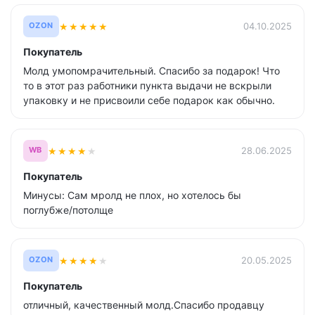
★
★
★
★
★
04.10.2025
OZON
Покупатель
Молд умопомрачительный. Спасибо за подарок! Что
то в этот раз работники пункта выдачи не вскрыли
упаковку и не присвоили себе подарок как обычно.
★
★
★
★
★
28.06.2025
WB
Покупатель
Минусы: Сам мролд не плох, но хотелось бы
поглубже/потолще
★
★
★
★
★
20.05.2025
OZON
Покупатель
отличный, качественный молд.Спасибо продавцу