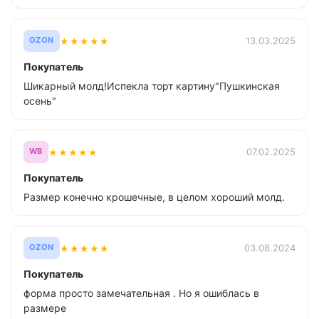
★
★
★
★
★
13.03.2025
OZON
Покупатель
Шикарный молд!Испекла торт картину"Пушкинская
осень"
★
★
★
★
★
07.02.2025
WB
Покупатель
Размер конечно крошечные, в целом хороший молд.
★
★
★
★
★
03.08.2024
OZON
Покупатель
форма просто замечательная . Но я ошиблась в
размере