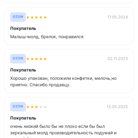
★
★
★
★
★
17.05.2024
OZON
Покупатель
Малыш-молд, брелок, понравился
★
★
★
★
★
02.11.2023
OZON
Покупатель
Хорошо упакован, положили конфетки, мелочь,но
приятно. Спасибо продавцу.
★
★
★
★
★
13.05.2025
OZON
Покупатель
очень низкий было бы не плохо если бы был
зеркальный молд производительность подумай и