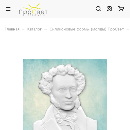
–
–
–
Главная
Каталог
Силиконовые формы (молды) ПроСвет