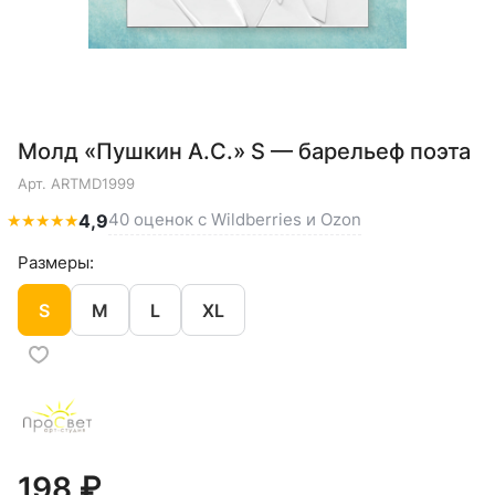
Молд «Пушкин А.С.» S — барельеф поэта
Арт.
ARTMD1999
40 оценок с Wildberries и Ozon
★
★
★
★
★
4,9
Размеры:
S
M
L
XL
198 ₽