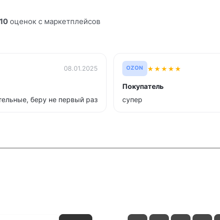
10
оценок с маркетплейсов
★
★
★
★
★
08.01.2025
OZON
Покупатель
тельные, беру не первый раз
супер
и
Контакты