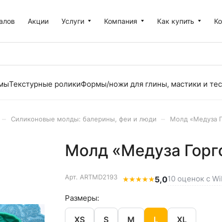
алов
Акции
Услуги
Компания
Как купить
К
рмы
Текстурные ролики
Формы/ножи для глины, мастики и тес
–
–
Силиконовые молды: балерины, феи и люди
Молд «Медуза Г
Молд «Медуза Горго
Арт.
ARTMD2193
10 оценок с Wi
★
★
★
★
★
5,0
Размеры:
XS
S
M
L
XL