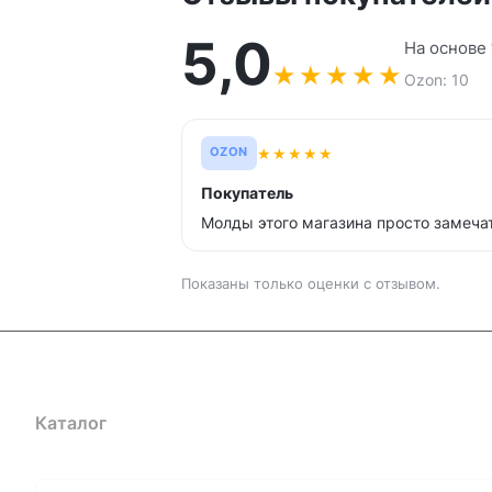
5,0
На основе
★
★
★
★
★
Ozon: 10
★
★
★
★
★
OZON
Покупатель
Молды этого магазина просто замеча
Показаны только оценки с отзывом.
Каталог
Где купить
Условия оплаты
Условия доставк