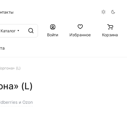
онтакты
Каталог
Войти
Избранное
Корзина
та
оргона» (L)
на» (L)
ldberries и Ozon