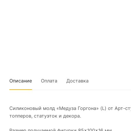
Описание
Оплата
Доставка
Силиконовый молд «Медуза Горгона» (L) от Арт-с
топперов, статуэток и декора.
Размер получаемой фигурки 85×100×16 мм.