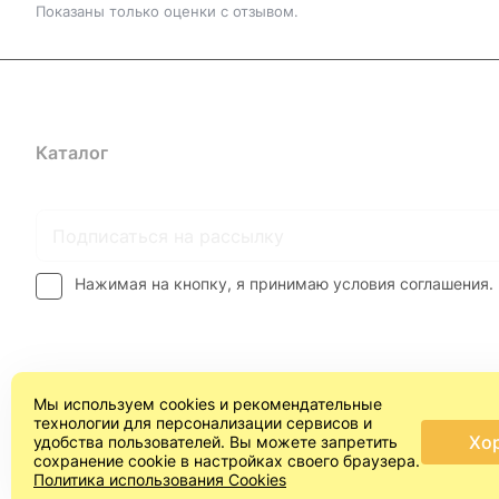
Показаны только оценки с отзывом.
Каталог
Где купить
Условия оплаты
Условия доставк
Нажимая на кнопку, я принимаю условия соглашения.
Мы используем cookies и рекомендательные
технологии для персонализации сервисов и
Хо
удобства пользователей. Вы можете запретить
сохранение cookie в настройках своего браузера.
© 2026 Арт-студия "ПроСвет"®
Политика использования Cookies