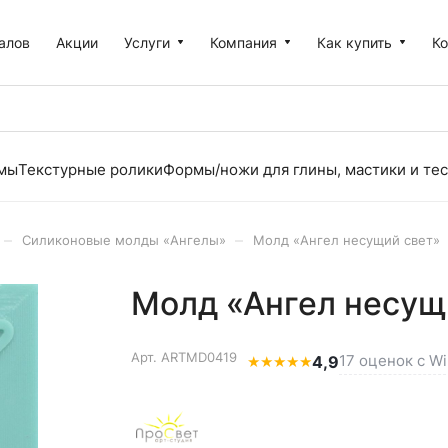
алов
Акции
Услуги
Компания
Как купить
К
рмы
Текстурные ролики
Формы/ножи для глины, мастики и тес
–
–
Силиконовые молды «Ангелы»
Молд «Ангел несущий свет»
Молд «Ангел несущ
Арт.
ARTMD0419
17 оценок с Wi
★
★
★
★
★
4,9