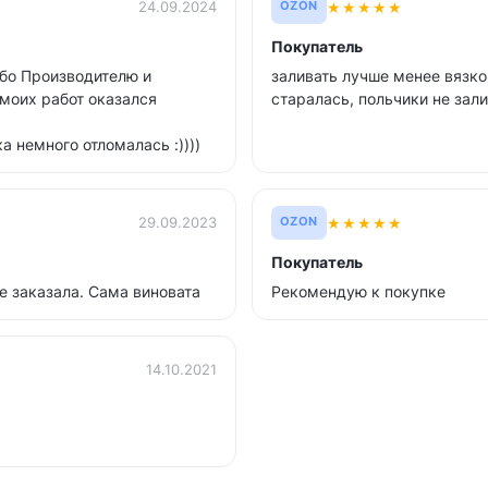
★
★
★
★
★
24.09.2024
OZON
Покупатель
ибо Производителю и
заливать лучше менее вязкой
 моих работ оказался
старалась, польчики не зал
а немного отломалась :))))
★
★
★
★
★
29.09.2023
OZON
Покупатель
не заказала. Сама виновата
Рекомендую к покупке
14.10.2021