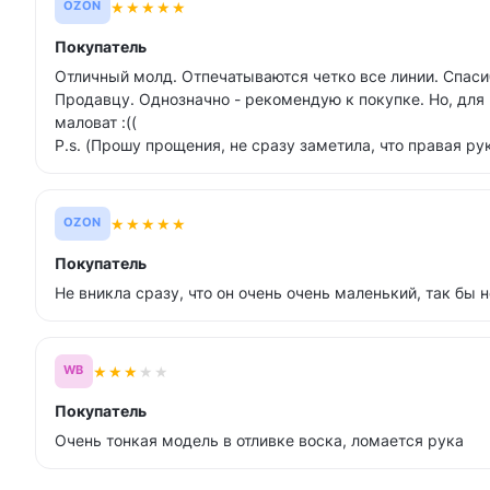
★
★
★
★
★
OZON
Покупатель
Отличный молд. Отпечатываются четко все линии. Спас
Продавцу. Однозначно - рекомендую к покупке. Но, для
маловат :((
P.s. (Прошу прощения, не сразу заметила, что правая рук
★
★
★
★
★
OZON
Покупатель
Не вникла сразу, что он очень очень маленький, так бы 
★
★
★
★
★
WB
Покупатель
Очень тонкая модель в отливке воска, ломается рука