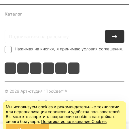
Каталог
Где купить
Условия оплаты
Условия доставки
Контакты
Нажимая на кнопку, я принимаю условия соглашения.
© 2026 Арт-студия "ПроСвет"®
Соглашение на обработку
Публичная оферта
Мы используем cookies и рекомендательные технологии
персональных данных
(пользовательское
для персонализации сервисов и удобства пользователей.
соглашение)
Вы можете запретить сохранение cookie в настройках
своего браузера.
Политика использования Cookies