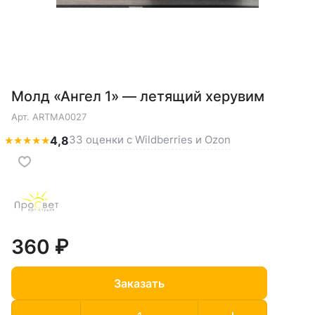
Молд «Ангел 1» — летящий херувим
Арт.
ARTMA0027
33 оценки с Wildberries и Ozon
★
★
★
★
★
4,8
360 ₽
Заказать