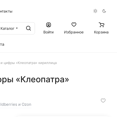
онтакты
Каталог
Войти
Избранное
Корзина
та
 и цифры «Клеопатра» кириллица
фры «Клеопатра»
ildberries и Ozon