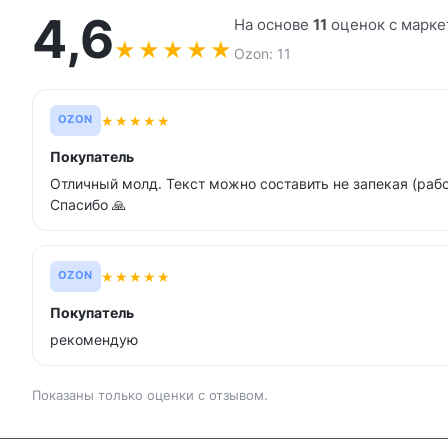
4,6
На основе
11
оценок с марке
★
★
★
★
★
Ozon: 11
★
★
★
★
★
OZON
Покупатель
Отличный молд. Текст можно составить не запекая (рабо
Спасибо 🙏
★
★
★
★
★
OZON
Покупатель
рекомендую
Показаны только оценки с отзывом.