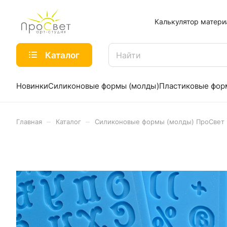
Калькулятор матери
Каталог
Новинки
Силиконовые формы (молды)
Пластиковые фо
–
–
Главная
Каталог
Силиконовые формы (молды) ПроСвет