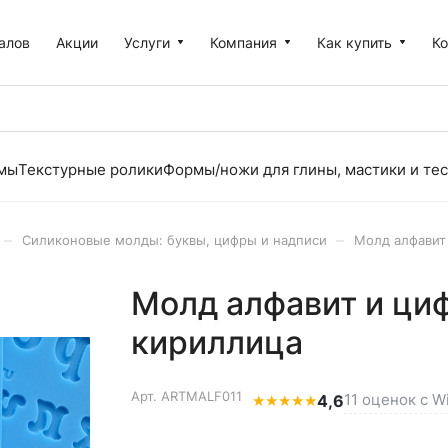
алов
Акции
Услуги
Компания
Как купить
К
рмы
Текстурные ролики
Формы/ножи для глины, мастики и тес
–
–
Силиконовые молды: буквы, цифры и надписи
Молд алфавит
Молд алфавит и ци
кириллица
Арт.
ARTMALF011
11 оценок с W
★
★
★
★
★
4,6