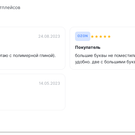
тплейсов
★
★
★
★
★
24.08.2023
OZON
Покупатель
таю с полимерной глиной).
большие буквы не поместили
удобно. две с большими бук
14.05.2023