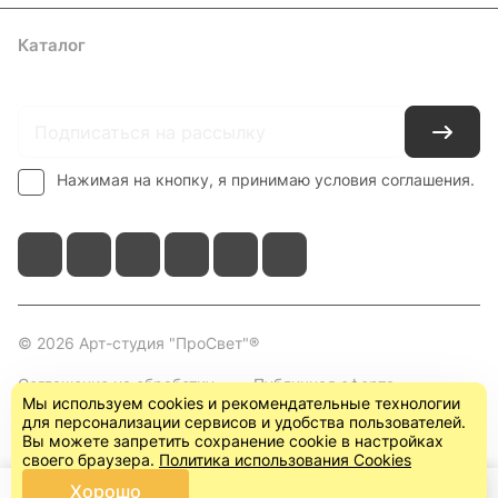
Каталог
Где купить
Условия оплаты
Условия доставки
Контакты
Нажимая на кнопку, я принимаю условия соглашения.
© 2026 Арт-студия "ПроСвет"®
Соглашение на обработку
Публичная оферта
Мы используем cookies и рекомендательные технологии
персональных данных
(пользовательское
для персонализации сервисов и удобства пользователей.
соглашение)
Вы можете запретить сохранение cookie в настройках
своего браузера.
Политика использования Cookies
Хорошо