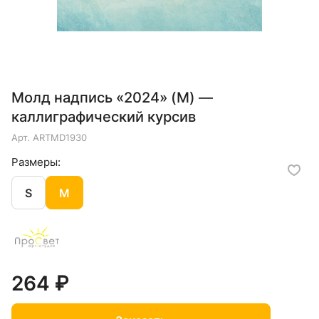
Молд надпись «2024» (M) —
каллиграфический курсив
Арт.
ARTMD1930
Размеры:
S
M
264 ₽