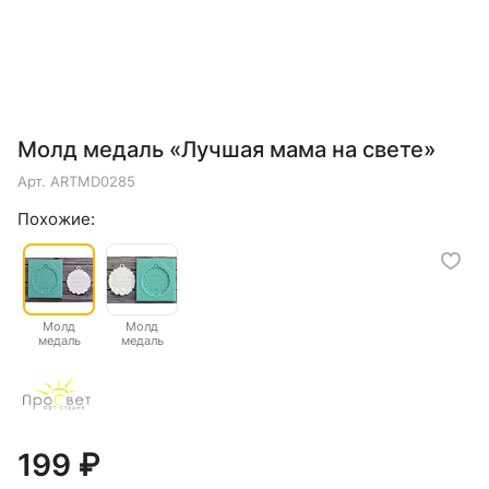
Молд медаль «Лучшая мама на свете»
Арт.
ARTMD0285
Похожие:
Молд
Молд
медаль
медаль
"Лучшая
"Лучшая
мама на
мама на
свете" 1
свете" 2
199 ₽