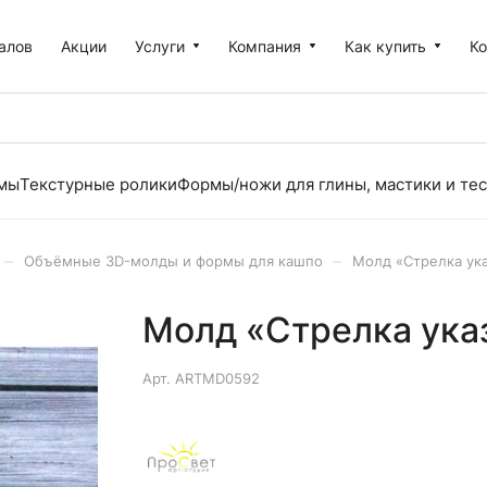
алов
Акции
Услуги
Компания
Как купить
К
рмы
Текстурные ролики
Формы/ножи для глины, мастики и тес
–
–
Объёмные 3D-молды и формы для кашпо
Молд «Стрелка ука
Молд «Стрелка ука
Арт.
ARTMD0592