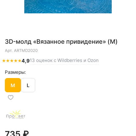
3D-молд «Вязанное привидение» (M)
Арт.
ARTMD2020
13 оценок с Wildberries и Ozon
★
★
★
★
★
4,9
Размеры:
M
L
735 ₽