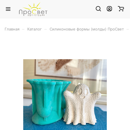
–
–
–
Главная
Каталог
Силиконовые формы (молды) ПроСвет