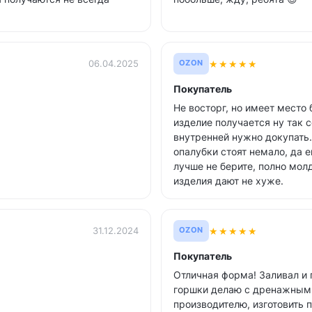
★
★
★
★
★
06.04.2025
OZON
Покупатель
Не восторг, но имеет место 
изделие получается ну так 
внутренней нужно докупать.
опалубки стоят немало, да е
лучше не берите, полно мол
изделия дают не хуже.
★
★
★
★
★
31.12.2024
OZON
Покупатель
Отличная форма! Заливал и г
горшки делаю с дренажным 
производителю, изготовить 