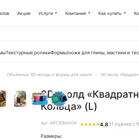
алов
Акции
Услуги
Компания
Как купить
К
рмы
Текстурные ролики
Формы/ножи для глины, мастики и тес
–
–
Объёмные 3D-молды и формы для кашпо
3D-молд «Квадратн
3D-молд «Квадратн
Кольца» (L)
Арт.
ART3DM0004
31 оценка с W
★
★
★
★
★
4,8
Размеры: