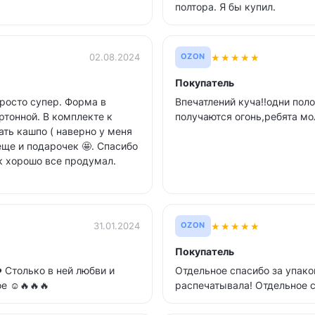
полтора. Я бы купил.
★
★
★
★
★
02.08.2024
OZON
Покупатель
росто супер. Форма в
Впечатлений куча!!одни пол
ртонной. В комплекте к
получаются огонь,ребята мо
ать кашпо ( наверно у меня
еще и подарочек 🤩. Спасибо
к хорошо все продумал.
★
★
★
★
★
31.01.2024
OZON
Покупатель
️ Столько в ней любви и
Отдельное спасибо за упако
е ☺️🔥🔥🔥
распечатывала! Отдельное с