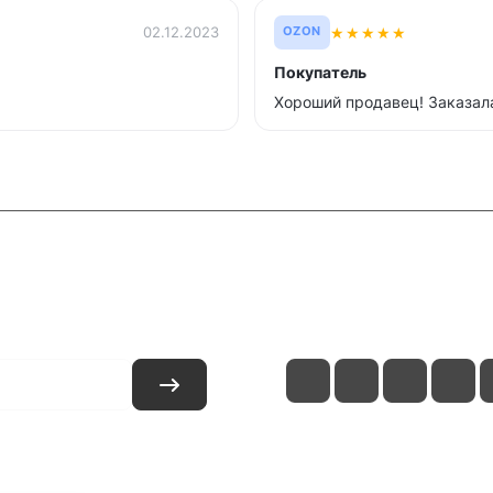
★
★
★
★
★
02.12.2023
OZON
Покупатель
Хороший продавец! Заказала
и
Контакты