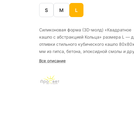
S
M
L
Силиконовая форма (3D-молд) «Квадратное
кашпо с абстракцией Кольца» размера L — д
отливки стильного кубического кашпо 80х80
мм из гипса, бетона, эпоксидной смолы и др
материалов. Рельеф «кольца» с сатиновым
Все описание
эффектом: благодаря аддитивной технологии
изготовления матричного прототипа поверхно
формы имеет выраженную текстуру, котора
придаёт готовому изделию благородный
сатиновый блеск бе