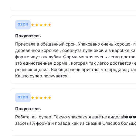
★
★
★
★
★
OZON
Покупатель
Приехала в обещанный срок. Упаковано очень хорошо- п
деревянной коробке , обернута пупыркой и в каробке ка
форме идут опалубки. Форма мягкая очень легко достав
это единственная форма , которая так легко достается) 
ребенок оценил. Вообще очень приятно, что продавец та
Кашпо супер получается.
★
★
★
★
★
OZON
Покупатель
Ребята, вы супер! Такую упаковку я ещё не видела!❤️❤️❤
заботы! А форма и правда как из сказки! Спасибо большо