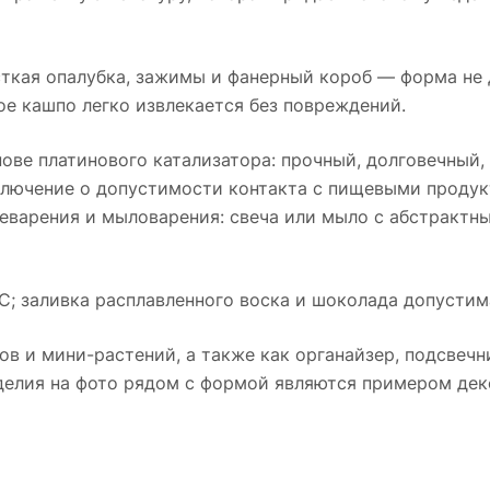
сткая опалубка, зажимы и фанерный короб — форма не
ое кашпо легко извлекается без повреждений.
нове платинового катализатора: прочный, долговечный
аключение о допустимости контакта с пищевыми проду
чеварения и мыловарения: свеча или мыло с абстрактн
°C; заливка расплавленного воска и шоколада допустим
ов и мини-растений, а также как органайзер, подсвечн
делия на фото рядом с формой являются примером деко