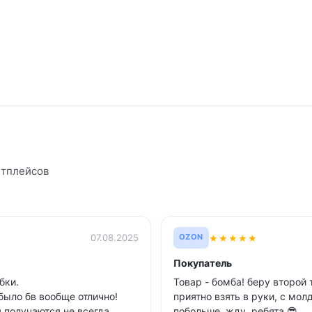
етплейсов
★
★
★
★
★
07.08.2025
OZON
Покупатель
бки.
Товар - бомба! беру второй 
 было бв вообще отлично!
приятно взять в руки, с мо
 получаются не всегда
побольше, жду, ребята 😎