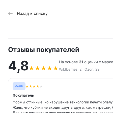
Назад к списку
Отзывы покупателей
4,8
На основе
31
оценки с марк
★
★
★
★
★
Wildberries: 2 · Ozon: 29
★
★
★
★
★
OZON
Покупатель
Формы отличные, но нарушение технологии печати опалу
Жаль, что кубики не входят друг в друга, как матрешки,
Для коммерческого применения не советую, т.к. изделия