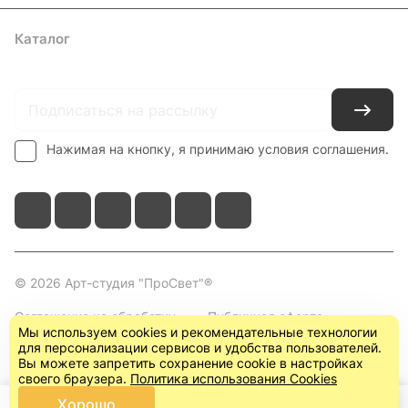
Каталог
Где купить
Условия оплаты
Условия доставки
Контакты
Нажимая на кнопку, я принимаю условия соглашения.
© 2026 Арт-студия "ПроСвет"®
Соглашение на обработку
Публичная оферта
Мы используем cookies и рекомендательные технологии
персональных данных
(пользовательское
для персонализации сервисов и удобства пользователей.
соглашение)
Вы можете запретить сохранение cookie в настройках
своего браузера.
Политика использования Cookies
Хорошо