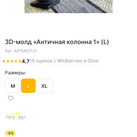
3D-молд «Античная колонна 1» (L)
Арт.
ARTMD2131
18 оценок с Wildberries и Ozon
★
★
★
★
★
4,7
Размеры:
M
L
XL
-5%