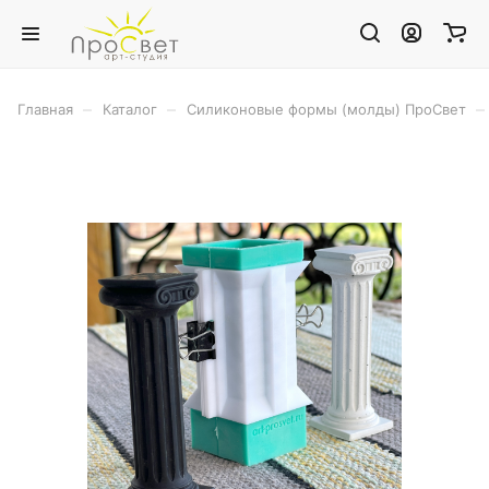
–
–
–
Главная
Каталог
Силиконовые формы (молды) ПроСвет