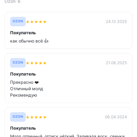
Ozon: 6
★
★
★
★
★
24.12.2025
OZON
Покупатель
как обычно всё 👍
★
★
★
★
★
21.06.2025
OZON
Покупатель
Прекрасно ❤️
Отличный молд
Рекомендую
★
★
★
★
★
06.04.2024
OZON
Покупатель
Молд отличный, оттиск чёткий. Заливала воск, свечки