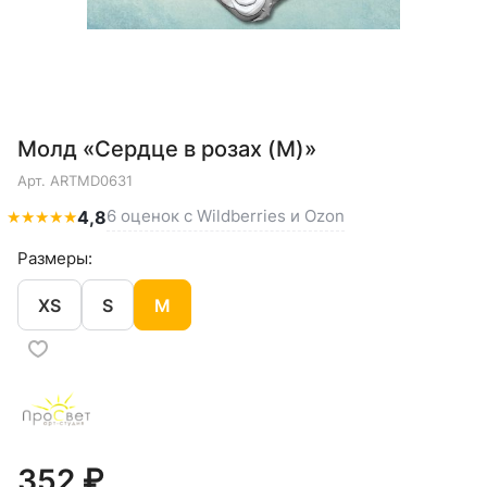
Молд «Сердце в розах (M)»
Арт.
ARTMD0631
6 оценок с Wildberries и Ozon
★
★
★
★
★
4,8
Размеры:
XS
S
M
352 ₽