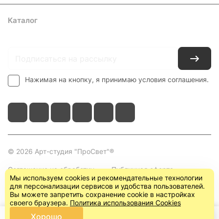
Каталог
Где купить
Условия оплаты
Условия доставки
Контакты
Нажимая на кнопку, я принимаю условия соглашения.
© 2026 Арт-студия "ПроСвет"®
Соглашение на обработку
Публичная оферта
Мы используем cookies и рекомендательные технологии
персональных данных
(пользовательское
для персонализации сервисов и удобства пользователей.
соглашение)
Вы можете запретить сохранение cookie в настройках
своего браузера.
Политика использования Cookies
Хорошо