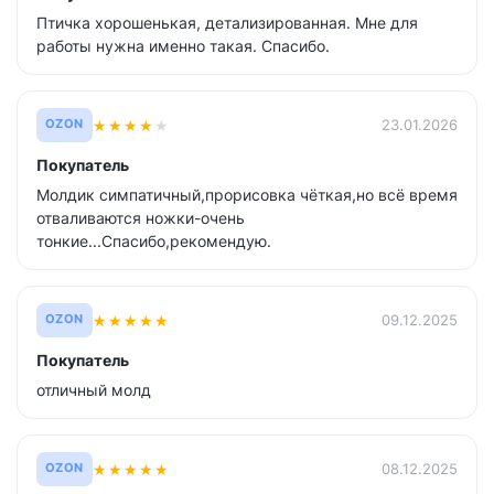
Птичка хорошенькая, детализированная. Мне для
работы нужна именно такая. Спасибо.
★
★
★
★
★
23.01.2026
OZON
Покупатель
Молдик симпатичный,прорисовка чёткая,но всё время
отваливаются ножки-очень
тонкие...Спасибо,рекомендую.
★
★
★
★
★
09.12.2025
OZON
Покупатель
отличный молд
★
★
★
★
★
08.12.2025
OZON