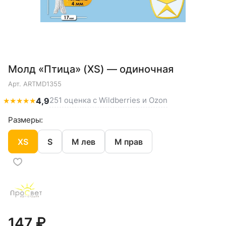
Молд «Птица» (XS) — одиночная
Арт.
ARTMD1355
251 оценка с Wildberries и Ozon
★
★
★
★
★
4,9
Размеры:
XS
S
M лев
M прав
147 ₽