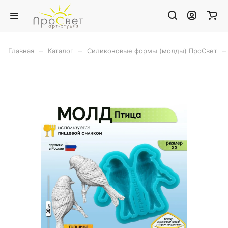
–
–
–
Главная
Каталог
Силиконовые формы (молды) ПроСвет