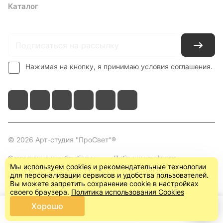
Каталог
Где купить
Условия оплаты
Условия доставки
Контакты
Нажимая на кнопку, я принимаю условия соглашения.
© 2026 Арт-студия "ПроСвет"®
Соглашение на обработку
Публичная оферта
Мы используем cookies и рекомендательные технологии
персональных данных
(пользовательское
для персонализации сервисов и удобства пользователей.
соглашение)
Вы можете запретить сохранение cookie в настройках
своего браузера.
Политика использования Cookies
Хорошо
Главная
Каталог
Корзина
Кабинет