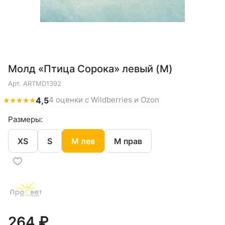
Молд «Птица Сорока» левый (M)
Арт.
ARTMD1392
4 оценки с Wildberries и Ozon
★
★
★
★
★
4,5
Размеры:
XS
S
M лев
M прав
264 ₽