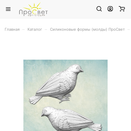
–
–
–
Главная
Каталог
Силиконовые формы (молды) ПроСвет