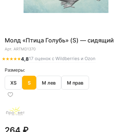
Молд «Птица Голубь» (S) — сидящий
Арт.
ARTMD1370
17 оценок с Wildberries и Ozon
★
★
★
★
★
4,8
Размеры:
XS
S
M лев
M прав
264 ₽