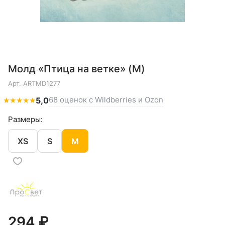
Молд «Птица на ветке» (M)
Арт.
ARTMD1277
68 оценок с Wildberries и Ozon
★
★
★
★
★
5,0
Размеры:
XS
S
M
294 ₽