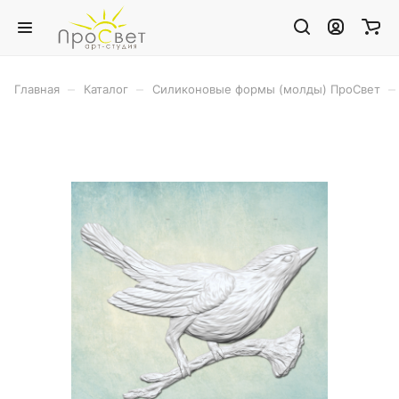
–
–
–
Главная
Каталог
Силиконовые формы (молды) ПроСвет