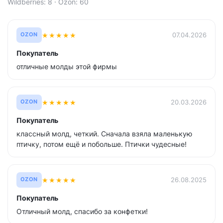
Wildberries: 8 · Ozon: 60
★
★
★
★
★
07.04.2026
OZON
Покупатель
отличные молды этой фирмы
★
★
★
★
★
20.03.2026
OZON
Покупатель
классный молд, четкий. Сначала взяла маленькую
птичку, потом ещё и побольше. Птички чудесные!
★
★
★
★
★
26.08.2025
OZON
Покупатель
Отличный молд, спасибо за конфетки!