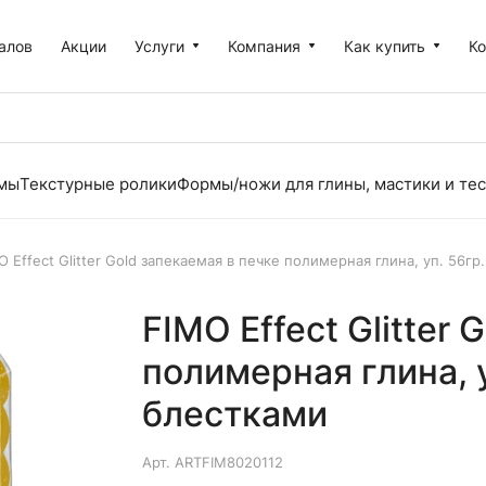
алов
Акции
Услуги
Компания
Как купить
К
рмы
Текстурные ролики
Формы/ножи для глины, мастики и тес
O Effect Glitter Gold запекаемая в печке полимерная глина, уп. 56гр
FIMO Effect Glitter
полимерная глина, у
блестками
Арт.
ARTFIM8020112