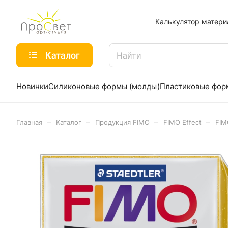
Калькулятор матери
Каталог
Новинки
Силиконовые формы (молды)
Пластиковые фо
–
–
–
–
Главная
Каталог
Продукция FIMO
FIMO Effect
FIM