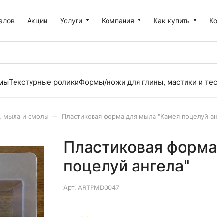
алов
Акции
Услуги
Компания
Как купить
К
рмы
Текстурные ролики
Формы/ножи для глины, мастики и тес
–
, мыла и смолы
Пластиковая форма для мыла "Камея поцелуй ан
Пластиковая форма
поцелуй ангела"
Арт.
ARTPMD0047