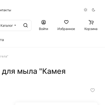
онтакты
Каталог
Войти
Избранное
Корзина
та
гела"
 для мыла "Камея