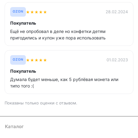
★
★
★
★
★
28.02.2024
OZON
Покупатель
Ещё не опробовал в деле но конфетки детям
пригодились и купон уже пора использовать
★
★
★
★
★
01.02.2023
OZON
Покупатель
Думала будет меньше, как 5 рублёвая монета или
типо того :(
Показаны только оценки с отзывом.
Каталог
Где купить
Условия оплаты
Условия доставки
Контакты