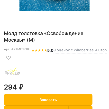
Молд толстовка «Освобождение
Москвы» (M)
Арт.
ARTMD1718
9 оценок с Wildberries и Ozon
★
★
★
★
★
5,0
294 ₽
Заказать