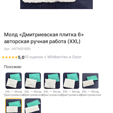
Молд «Дмитриевская плитка 6»
авторская ручная работа (XXL)
Арт.
ARTMD1885
10 оценок с Wildberries и Ozon
★
★
★
★
★
5,0
Похожие:
XXL — Молд
XXL — Молд
XXL — Молд
XXL — Молд
XXL — Молд
"Дмитриевская
"Дмитриевская
"Дмитриевская
"Дмитриевская
"Дмитриевская
плитка 1"
плитка 2"
плитка 3"
плитка 4"
плитка 5"
авторская
авторская
авторская
авторская
авторская
ручная работа
ручная работа
ручная работа
ручная работа
ручная работа