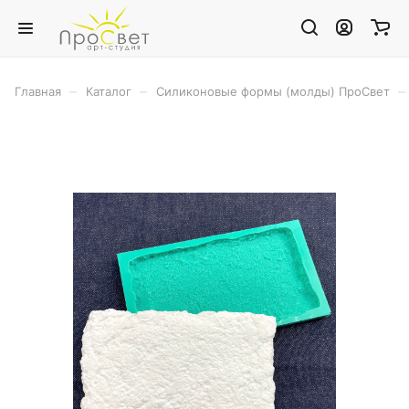
–
–
–
Главная
Каталог
Силиконовые формы (молды) ПроСвет