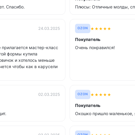
ет. Спасибо.
Плюсы: Отличные молды, сп
★
★
★
★
★
24.03.2025
OZON
Покупатель
е прилагается мастер-класс
Очень понравился!
 этой формы купила
овичок и хотелось меньше
чется чтобы как в карусели
★
★
★
★
★
02.03.2025
OZON
Покупатель
ит.
Окошко пришло маленькое, я