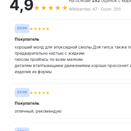
4,9
На основе
252
оценок с мар
★
★
★
★
★
Wildberries: 47 · Ozon: 205
★
★
★
★
★
OZON
Покупатель
хороший молд для эпоксидной смолы.Для гипса также п
предварительно кистью с жидким
гипсом пройтись по всем мелким
деталям втаптыващими движениями.хорошо просохнет и 
изделие из формы
★
★
★
★
★
OZON
Покупатель
отличный, рекомендую