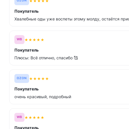
★
★
★
★
★
OZON
Покупатель
Хвалебные оды уже воспеты этому молду, остаётся прис
★
★
★
★
★
WB
Покупатель
Плюсы: Всё отлично, спасибо 🥰
★
★
★
★
★
OZON
Покупатель
очень красивый, подробный
★
★
★
★
★
WB
Покупатель