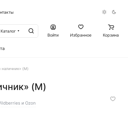
онтакты
Каталог
Войти
Избранное
Корзина
та
 наличник» (M)
ичник» (M)
ildberries и Ozon