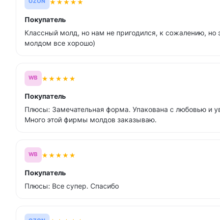
★
★
★
★
★
OZON
Покупатель
Классный молд, но нам не пригодился, к сожалению, но 
молдом все хорошо)
★
★
★
★
★
WB
Покупатель
Плюсы: Замечательная форма. Упакована с любовью и у
Много этой фирмы молдов заказываю.
★
★
★
★
★
WB
Покупатель
Плюсы: Все супер. Спасибо