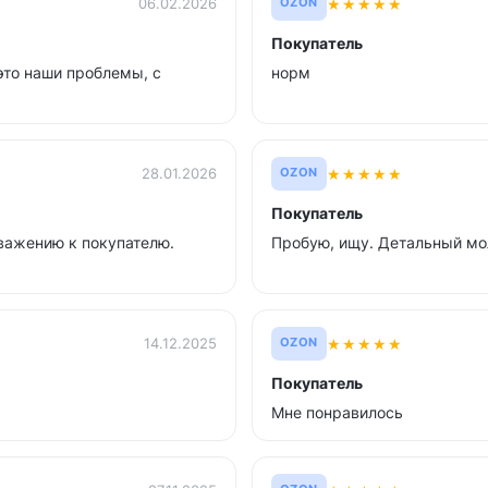
★
★
★
★
★
06.02.2026
OZON
Покупатель
это наши проблемы, с
норм
★
★
★
★
★
28.01.2026
OZON
Покупатель
важению к покупателю.
Пробую, ищу. Детальный мо
★
★
★
★
★
14.12.2025
OZON
Покупатель
Мне понравилось