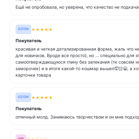
Ещё не опробовала, но уверена, что качество не подкача
★
★
★
★
★
OZON
Покупатель
красивая и четкая детализированная форма, жаль что н
для новичков. Вроде все просто), но ... специально для
самоотверждающуюся глину без запекания (тк совсем н
заморочек) и в итоге какой-то кошмар вышел🤦🏻😁, а хо
карточки товара
★
★
★
★
★
OZON
Покупатель
отличный молд. Занимаюсь творчеством и он мне подход