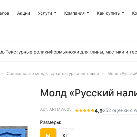
алов
Акции
Услуги
Компания
Как купить
К
рмы
Текстурные ролики
Формы/ножи для глины, мастики и тес
–
–
Силиконовые молды: архитектура и интерьер
Молд «Русский
Молд «Русский нал
Арт.
ARTMW005
252 оценки с W
★
★
★
★
★
4,9
Размеры:
M
XL