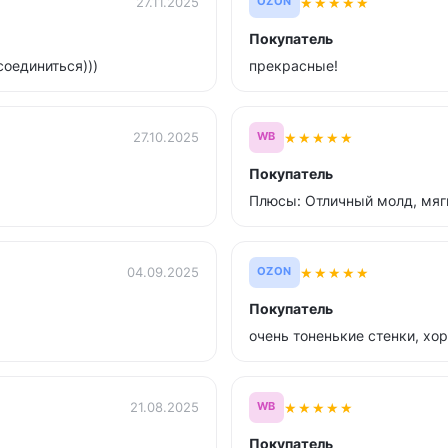
★
★
★
★
★
27.11.2025
OZON
Покупатель
оединиться)))
прекрасные!
★
★
★
★
★
27.10.2025
WB
Покупатель
Плюсы: Отличный молд, мягк
★
★
★
★
★
04.09.2025
OZON
Покупатель
очень тоненькие стенки, хо
★
★
★
★
★
21.08.2025
WB
Покупатель