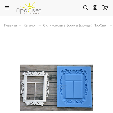
–
–
–
Главная
Каталог
Силиконовые формы (молды) ПроСвет