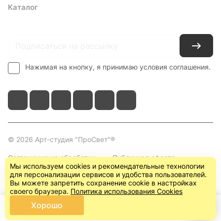
Каталог
Где купить
Условия оплаты
Условия доставки
Контакты
Нажимая на кнопку, я принимаю условия соглашения.
© 2026 Арт-студия "ПроСвет"®
Соглашение на обработку
Публичная оферта
Мы используем cookies и рекомендательные технологии
персональных данных
(пользовательское
для персонализации сервисов и удобства пользователей.
соглашение)
Вы можете запретить сохранение cookie в настройках
своего браузера.
Политика использования Cookies
Хорошо
Главная
Каталог
Корзина
Кабинет