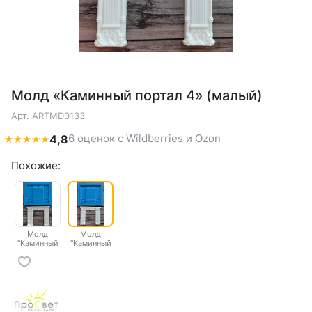
Молд «Каминный портал 4» (малый)
Арт.
ARTMD0133
6 оценок с Wildberries и Ozon
★
★
★
★
★
4,8
Похожие:
Молд
Молд
"Каминный
"Каминный
портал 4"
портал 4"
большой
малый