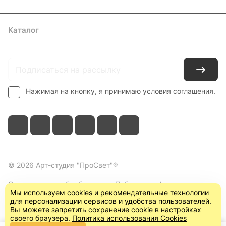
Каталог
Где купить
Условия оплаты
Условия доставки
Контакты
Нажимая на кнопку, я принимаю условия соглашения.
© 2026 Арт-студия "ПроСвет"®
Соглашение на обработку
Публичная оферта
Мы используем cookies и рекомендательные технологии
персональных данных
(пользовательское
для персонализации сервисов и удобства пользователей.
соглашение)
Вы можете запретить сохранение cookie в настройках
своего браузера.
Политика использования Cookies