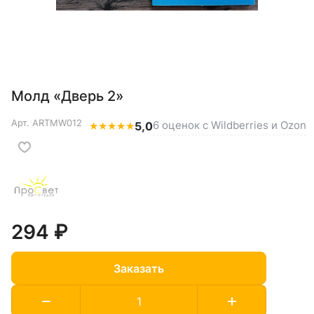
Молд «Дверь 2»
Арт.
ARTMW012
6 оценок с Wildberries и Ozon
★
★
★
★
★
5,0
294 ₽
Заказать