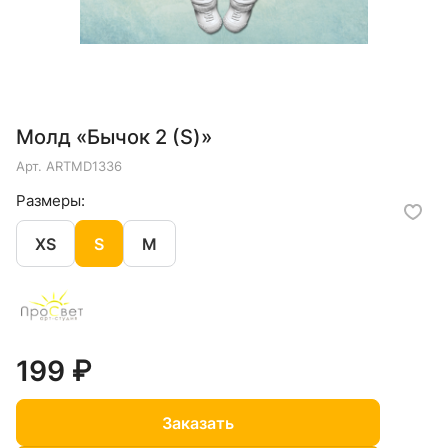
Молд «Бычок 2 (S)»
Арт.
ARTMD1336
Размеры:
XS
S
M
199 ₽
Заказать