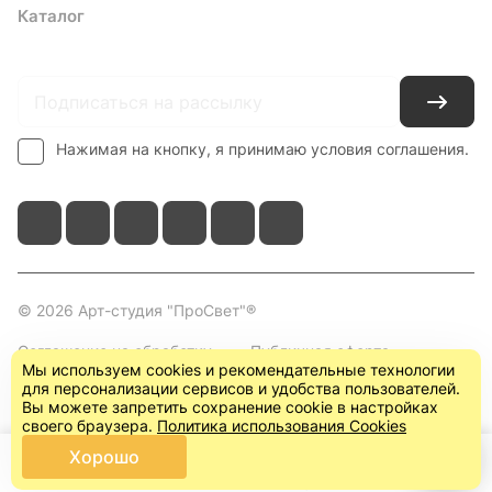
Каталог
Где купить
Условия оплаты
Условия доставки
Контакты
Нажимая на кнопку, я принимаю условия соглашения.
© 2026 Арт-студия "ПроСвет"®
Соглашение на обработку
Публичная оферта
Мы используем cookies и рекомендательные технологии
персональных данных
(пользовательское
для персонализации сервисов и удобства пользователей.
соглашение)
Вы можете запретить сохранение cookie в настройках
своего браузера.
Политика использования Cookies
Хорошо
Главная
Каталог
Корзина
Кабинет