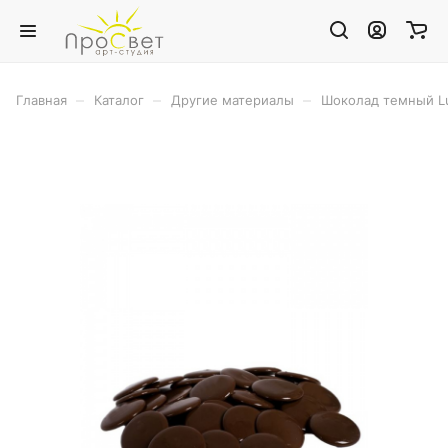
–
–
–
Главная
Каталог
Другие материалы
Шоколад темный Lu