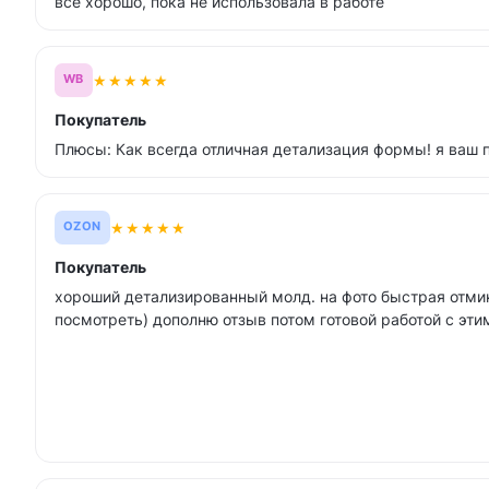
всё хорошо, пока не использовала в работе
★
★
★
★
★
WB
Покупатель
Плюсы: Как всегда отличная детализация формы! я ваш 
★
★
★
★
★
OZON
Покупатель
хороший детализированный молд. на фото быстрая отмин
посмотреть) дополню отзыв потом готовой работой с эт