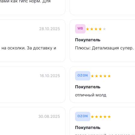
лами как гипс норм. Для
★
★
★
★
★
28.10.2025
WB
Покупатель
 на осколки. За доставку и
Плюсы: Детализация супер. 
★
★
★
★
★
16.10.2025
OZON
Покупатель
отличный молд
★
★
★
★
★
30.08.2025
OZON
Покупатель