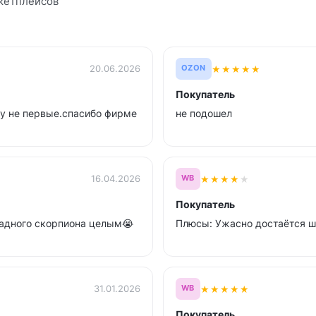
кетплейсов
★
★
★
★
★
20.06.2026
OZON
Покупатель
ру не первые.спасибо фирме
не подошел
★
★
★
★
★
16.04.2026
WB
Покупатель
ладного скорпиона целым😭
Плюсы: Ужасно достаётся шо
★
★
★
★
★
31.01.2026
WB
Покупатель