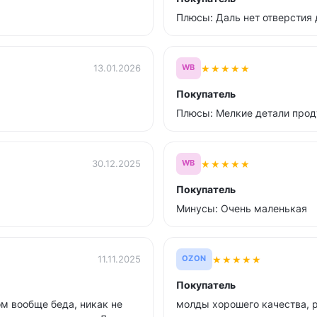
Плюсы: Даль нет отверстия 
★
★
★
★
★
13.01.2026
WB
Покупатель
Плюсы: Мелкие детали прод
★
★
★
★
★
30.12.2025
WB
Покупатель
Минусы: Очень маленькая
★
★
★
★
★
11.11.2025
OZON
Покупатель
м вообще беда, никак не
молды хорошего качества,