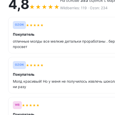
4,8
На основе
353
оценок с мар
★
★
★
★
★
Wildberries: 119 · Ozon: 234
★
★
★
★
★
OZON
Покупатель
отличные молды все мелкие детальки проработаны . бе
просвет
★
★
★
★
★
OZON
Покупатель
Молд красивый! Но у меня не получилось извлечь шоко
ни разу
★
★
★
★
★
WB
Покупатель