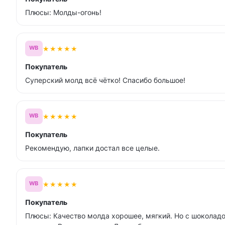
Плюсы: Молды-огонь!
★
★
★
★
★
WB
Покупатель
Суперский молд всё чётко! Спасибо большое!
★
★
★
★
★
WB
Покупатель
Рекомендую, лапки достал все целые.
★
★
★
★
★
WB
Покупатель
Плюсы: Качество молда хорошее, мягкий. Но с шоколадо