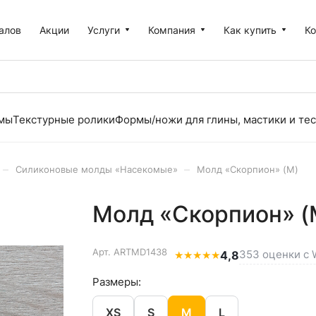
алов
Акции
Услуги
Компания
Как купить
К
рмы
Текстурные ролики
Формы/ножи для глины, мастики и тес
–
–
Силиконовые молды «Насекомые»
Молд «Скорпион» (M)
Молд «Скорпион» (
Арт.
ARTMD1438
353 оценки с W
★
★
★
★
★
4,8
Размеры:
XS
S
M
L