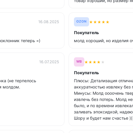
товар хороший, но размер не
★
★
★
★
★
16.08.2025
OZON
Покупатель
поклонник теперь =)
молд хороший, но изделия о
★
★
★
★
★
16.07.2025
WB
Покупатель
ка (не терпелось
Плюсы: Детализация отличная
им молдом.
аккуратностью извлеку без 
Минусы: Молд оооочень тве
извлечь без потерь. Молд не
было, и по времени извлекал
заливать эпоксидкой, надею
Шору и будет нам счастье ))