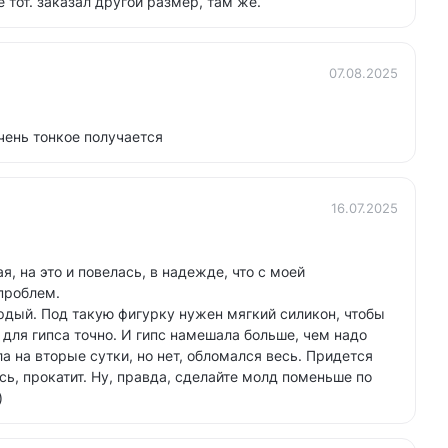
 тот. заказал другой размер, там же.
07.08.2025
чень тонкое получается
16.07.2025
, на это и повелась, в надежде, что с моей
проблем.
рдый. Под такую фигурку нужен мягкий силикон, чтобы
 для гипса точно. И гипс намешала больше, чем надо
а на вторые сутки, но нет, обломался весь. Придется
сь, прокатит. Ну, правда, сделайте молд поменьше по
)