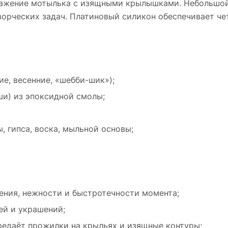
ражение мотылька с изящными крылышками. Небольшой
ворческих задач. Платиновый силикон обеспечивает че
е, весенние, «шебби-шик»);
ши) из эпоксидной смолы;
, гипса, воска, мыльной основы;
ения, нежности и быстротечности момента;
ей и украшений;
редаёт прожилки на крыльях и изящные контуры;