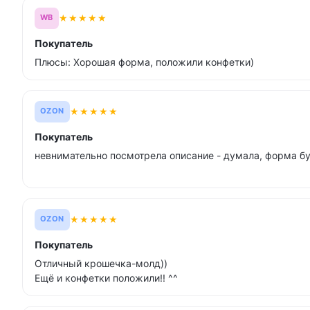
★
★
★
★
★
WB
Покупатель
Плюсы: Хорошая форма, положили конфетки)
★
★
★
★
★
OZON
Покупатель
невнимательно посмотрела описание - думала, форма б
★
★
★
★
★
OZON
Покупатель
Отличный крошечка-молд))
Ещё и конфетки положили!! ^^