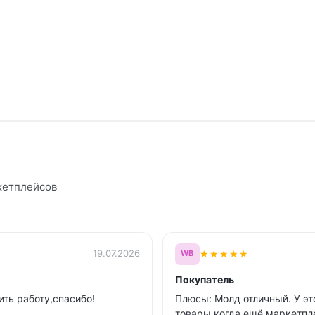
кетплейсов
★
★
★
★
★
19.07.2026
WB
Покупатель
ть работу,спасибо!
Плюсы: Молд отличный. У эт
товары когда ещё маркетпл