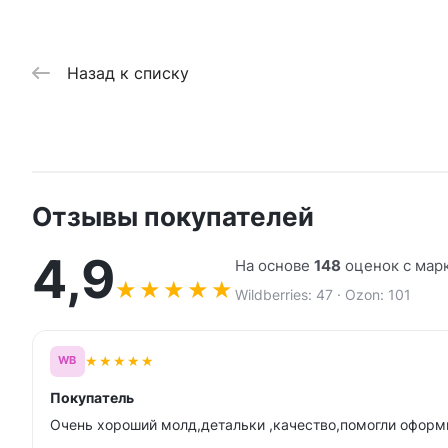
Назад к списку
Отзывы покупателей
4,9
На основе
148
оценок с мар
★
★
★
★
★
Wildberries: 47 · Ozon: 101
★
★
★
★
★
WB
Покупатель
Очень хороший молд,детальки ,качество,помогли оформи