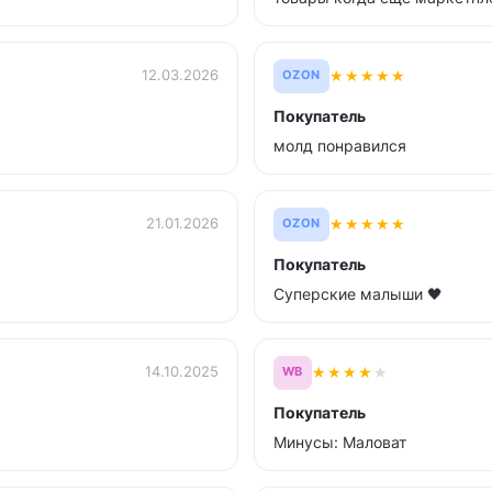
★
★
★
★
★
12.03.2026
OZON
Покупатель
молд понравился
★
★
★
★
★
21.01.2026
OZON
Покупатель
Суперские малыши 🖤
★
★
★
★
★
14.10.2025
WB
Покупатель
Минусы: Маловат