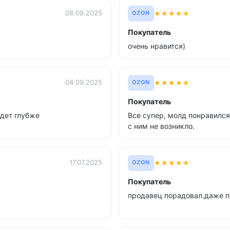
★
★
★
★
★
08.09.2025
OZON
Покупатель
очень нравится)
★
★
★
★
★
04.09.2025
OZON
Покупатель
удет глубже
Все супер, молд понравился
с ним не возникло.
★
★
★
★
★
17.07.2025
OZON
Покупатель
продавец порадовал.даже п