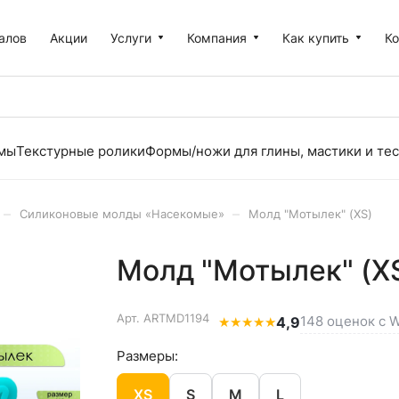
алов
Акции
Услуги
Компания
Как купить
К
рмы
Текстурные ролики
Формы/ножи для глины, мастики и тес
–
–
Силиконовые молды «Насекомые»
Молд "Мотылек" (XS)
Молд "Мотылек" (X
Арт.
ARTMD1194
148 оценок с W
★
★
★
★
★
4,9
Размеры:
XS
S
M
L