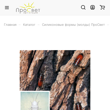
–
–
–
Главная
Каталог
Силиконовые формы (молды) ПроСвет