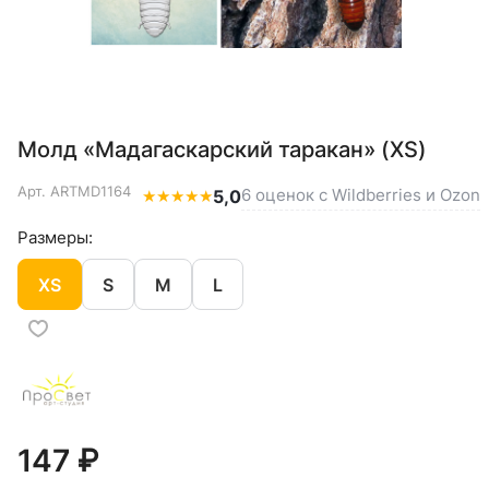
Молд «Мадагаскарский таракан» (XS)
Арт.
ARTMD1164
6 оценок с Wildberries и Ozon
★
★
★
★
★
5,0
Размеры:
XS
S
M
L
147 ₽