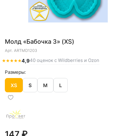
Молд «Бабочка 3» (XS)
Арт.
ARTMD1203
40 оценок с Wildberries и Ozon
★
★
★
★
★
4,9
Размеры:
XS
S
M
L
147 ₽