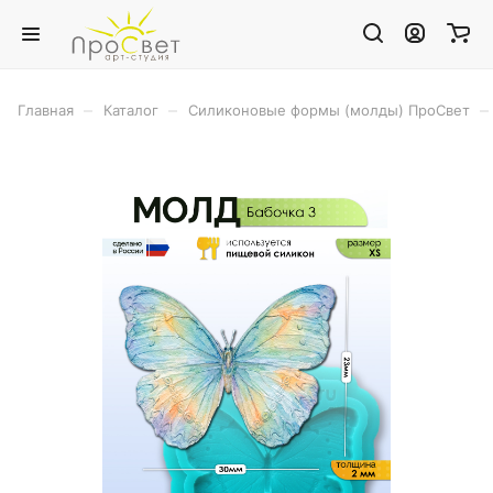
–
–
–
Главная
Каталог
Силиконовые формы (молды) ПроСвет