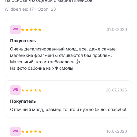
На основе
40
оценок с маркетплейсов
Wildberries: 17 · Ozon: 23
★
★
★
★
★
31.07.2026
WB
Покупатель
Очень детализированный молд, все, даже самые
маленькие фрагменты отливаются без проблем.
Маленький, что и требовалось 👍
На фото бабочка из УФ смолы
★
★
★
★
★
28.07.2026
WB
Покупатель
Отличный молд, размер то что и нужно было, спасибо!
★
★
★
★
★
10.07.2026
WB