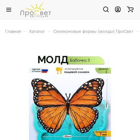
–
–
–
Главная
Каталог
Силиконовые формы (молды) ПроСвет