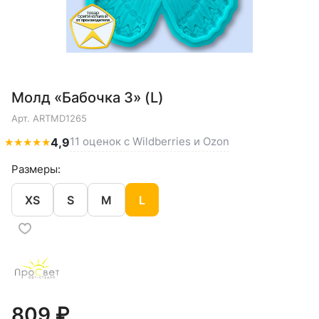
Молд «Бабочка 3» (L)
Арт.
ARTMD1265
11 оценок с Wildberries и Ozon
★
★
★
★
★
4,9
Размеры:
XS
S
M
L
809 ₽