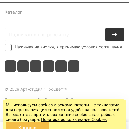
Каталог
Где купить
Условия оплаты
Условия доставки
Контакты
Нажимая на кнопку, я принимаю условия соглашения.
© 2026 Арт-студия "ПроСвет"®
Соглашение на обработку
Публичная оферта
Мы используем cookies и рекомендательные технологии
персональных данных
(пользовательское
для персонализации сервисов и удобства пользователей.
соглашение)
Вы можете запретить сохранение cookie в настройках
своего браузера.
Политика использования Cookies
Хорошо