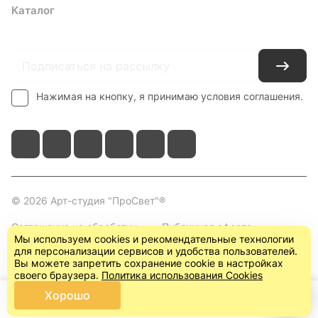
Каталог
Где купить
Условия оплаты
Условия доставки
Контакты
Нажимая на кнопку, я принимаю условия соглашения.
© 2026 Арт-студия "ПроСвет"®
Соглашение на обработку
Публичная оферта
Мы используем cookies и рекомендательные технологии
персональных данных
(пользовательское
для персонализации сервисов и удобства пользователей.
соглашение)
Вы можете запретить сохранение cookie в настройках
своего браузера.
Политика использования Cookies
Хорошо
Главная
Каталог
Корзина
Кабинет