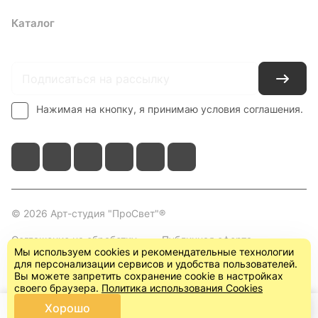
Каталог
Где купить
Условия оплаты
Условия доставки
Контакты
Нажимая на кнопку, я принимаю условия соглашения.
© 2026 Арт-студия "ПроСвет"®
Соглашение на обработку
Публичная оферта
Мы используем cookies и рекомендательные технологии
персональных данных
(пользовательское
для персонализации сервисов и удобства пользователей.
соглашение)
Вы можете запретить сохранение cookie в настройках
своего браузера.
Политика использования Cookies
Хорошо