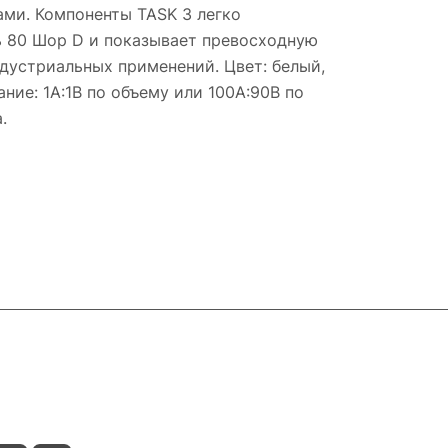
ми. Компоненты TASK 3 легко
ь 80 Шор D и показывает превосходную
дустриальных применений. Цвет: белый,
ие: 1А:1В по объему или 100А:90В по
.