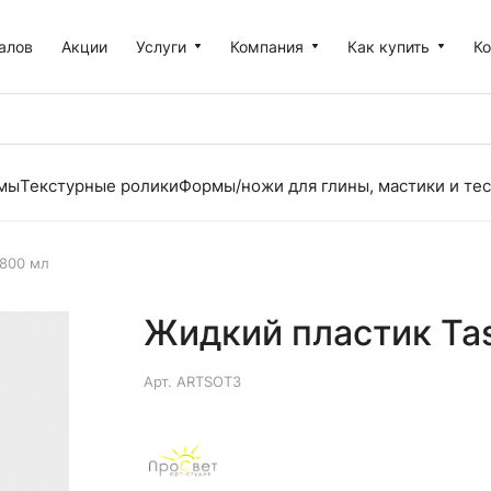
алов
Акции
Услуги
Компания
Как купить
К
рмы
Текстурные ролики
Формы/ножи для глины, мастики и тес
 800 мл
Жидкий пластик Tas
Арт.
ARTSOT3