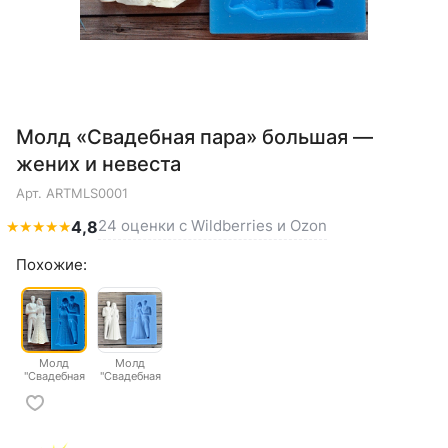
Молд «Свадебная пара» большая —
жених и невеста
Арт.
ARTMLS0001
24 оценки с Wildberries и Ozon
★
★
★
★
★
4,8
Похожие:
Молд
Молд
"Свадебная
"Свадебная
пара"
пара" малая
большая