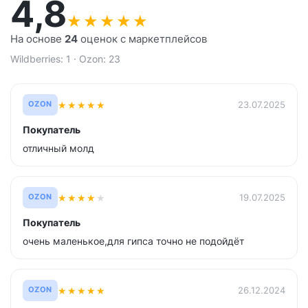
4,8
★
★
★
★
★
На основе
24
оценок с маркетплейсов
Wildberries: 1 · Ozon: 23
★
★
★
★
★
23.07.2025
OZON
Покупатель
отличный молд
★
★
★
★
★
19.07.2025
OZON
Покупатель
очень маленькое,для гипса точно не подойдёт
★
★
★
★
★
26.12.2024
OZON