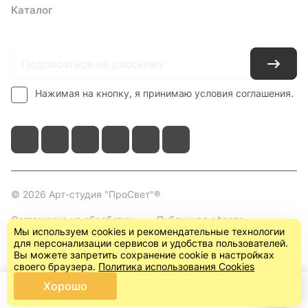
Каталог
Где купить
Условия оплаты
Условия доставки
Контакты
Нажимая на кнопку, я принимаю условия соглашения.
© 2026 Арт-студия "ПроСвет"®
Соглашение на обработку
Публичная оферта
Мы используем cookies и рекомендательные технологии
персональных данных
(пользовательское
для персонализации сервисов и удобства пользователей.
соглашение)
Вы можете запретить сохранение cookie в настройках
своего браузера.
Политика использования Cookies
Хорошо
Главная
Каталог
Корзина
Кабинет