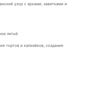
нский узор с арками, завитками и
ое литьё.
ия тортов и капкейков, создания