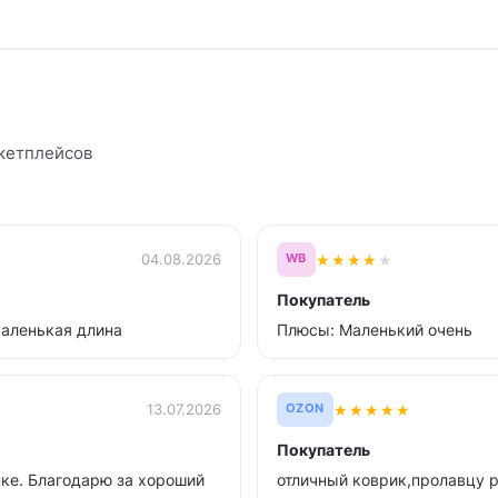
кетплейсов
★
★
★
★
★
04.08.2026
WB
Покупатель
маленькая длина
Плюсы: Маленький очень
★
★
★
★
★
13.07.2026
OZON
Покупатель
ке. Благодарю за хороший
отличный коврик,пролавцу р