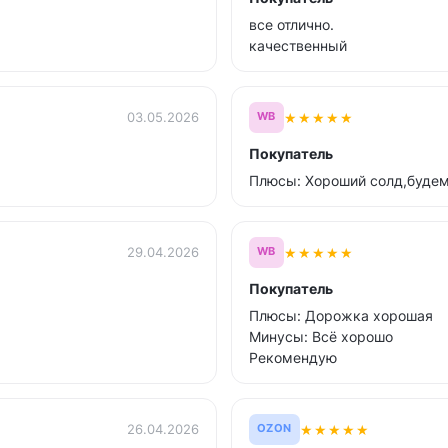
все отлично.
качественный
★
★
★
★
★
03.05.2026
WB
Покупатель
Плюсы: Хороший солд,будем
★
★
★
★
★
29.04.2026
WB
Покупатель
Плюсы: Дорожка хорошая
Минусы: Всё хорошо
Рекомендую
★
★
★
★
★
26.04.2026
OZON