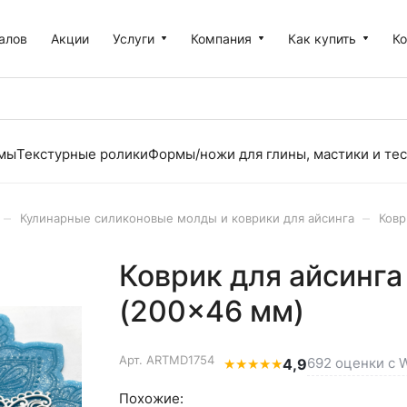
алов
Акции
Услуги
Компания
Как купить
К
рмы
Текстурные ролики
Формы/ножи для глины, мастики и тес
–
–
Кулинарные силиконовые молды и коврики для айсинга
Ковр
Коврик для айсинг
(200×46 мм)
Арт.
ARTMD1754
692 оценки с W
★
★
★
★
★
4,9
Похожие: