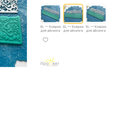
XL — Коврик
XL — Коврик
XL — Коврик
для айсинга
для айсинга
для айсинга
"Кружевной
"Кружевной
"Кружевной
бордюр"
бордюр"
бордюр"