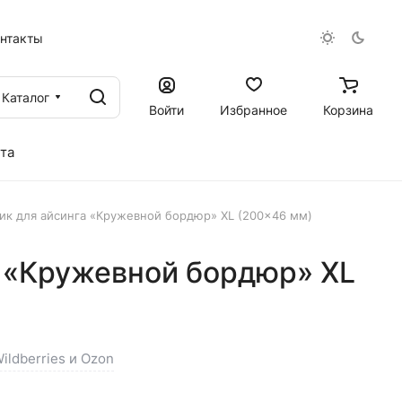
онтакты
Каталог
Войти
Избранное
Корзина
та
ик для айсинга «Кружевной бордюр» XL (200×46 мм)
а «Кружевной бордюр» XL
ildberries и Ozon