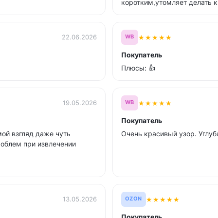
коротким,утомляет делать к
★
★
★
★
★
22.06.2026
WB
Покупатель
Плюсы: 👍
★
★
★
★
★
19.05.2026
WB
Покупатель
мой взгляд даже чуть
Очень красивый узор. Углуб
проблем при извлечении
★
★
★
★
★
13.05.2026
OZON
Покупатель