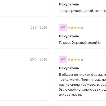
Покупатель
товар пришел целый, но пок
★
★
★
★
★
21.04.2026
WB
Покупатель
Плюсы: Хороший молд)👍
★
★
★
★
★
20.04.2026
WB
Покупатель
В общем не плохая форма, н
тренд же 😀. Получилось, н
раз не сняла кружево, втор
было сложно, много завитуш
аккуратность.