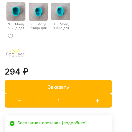
куклы 2"
куклы 3"
куклы 4"
куклы 5"
куклы 6"
S — Молд
S — Молд
S — Молд
"Лицо для
"Лицо для
"Лицо для
куклы 7"
куклы 8"
куклы 9"
294 ₽
Заказать
Бесплатная доставка [подробнее]