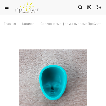
–
–
–
Главная
Каталог
Силиконовые формы (молды) ПроСвет