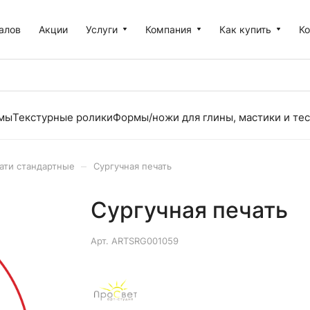
алов
Акции
Услуги
Компания
Как купить
К
рмы
Текстурные ролики
Формы/ножи для глины, мастики и тес
–
ати стандартные
Сургучная печать
Сургучная печать
Арт.
ARTSRG001059