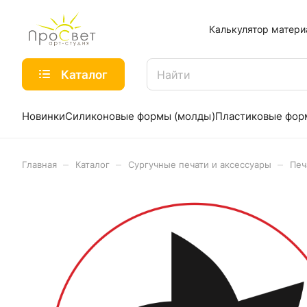
Калькулятор матери
Каталог
Новинки
Силиконовые формы (молды)
Пластиковые фо
–
–
–
Главная
Каталог
Сургучные печати и аксессуары
Печ